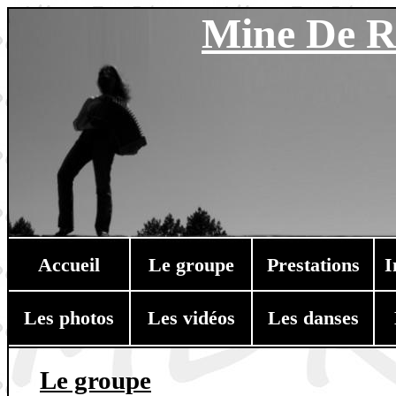
Mine De R
Accueil
Le groupe
Prestations
I
Les photos
Les vidéos
Les danses
Le groupe