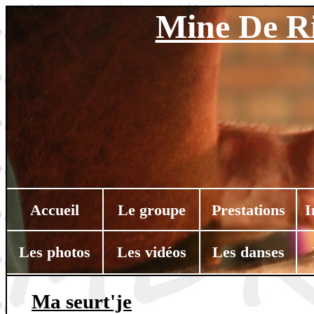
Mine De Ri
Accueil
Le groupe
Prestations
I
Les photos
Les vidéos
Les danses
Ma seurt'je